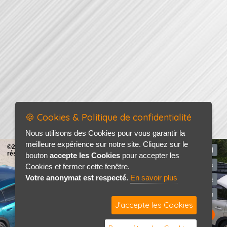
🍪 Cookies & Politique de confidentialité
Nous utilisons des Cookies pour vous garantir la
meilleure expérience sur notre site. Cliquez sur le
©2026-2027 AP AUTO tous droits
Accueil
réservés
bouton
accepte les Cookies
pour accepter les
Mentions légales
Cookies et fermer cette fenêtre.
Votre anonymat est respecté.
En savoir plus
Politique de confidentialité
Contact / Plan
J'accepte les Cookies