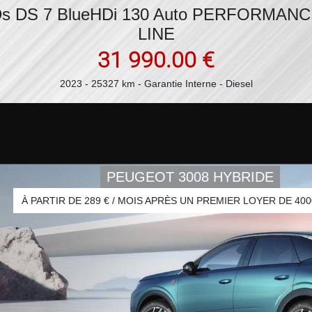
Peugeot 308 SW (3) BlueHDi 130 EAT8
ALLURE
24 490.00 €
2024 - 28554 km - Garantie Constructeur - Diesel
PEUGEOT 3008 HYBRIDE
À PARTIR DE 289 € / MOIS APRÈS UN PREMIER LOYER DE 40