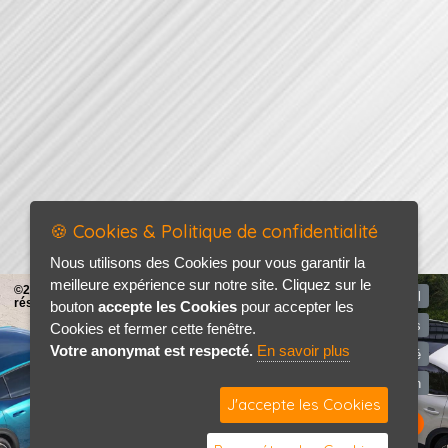
🍪 Cookies & Politique de confidentialité
Nous utilisons des Cookies pour vous garantir la
meilleure expérience sur notre site. Cliquez sur le
©2026-2027 AP AUTO tous droits
Accueil
réservés
bouton
accepte les Cookies
pour accepter les
Mentions légales
Cookies et fermer cette fenêtre.
Votre anonymat est respecté.
En savoir plus
Politique de confidentialité
Contact / Plan
J'accepte les Cookies