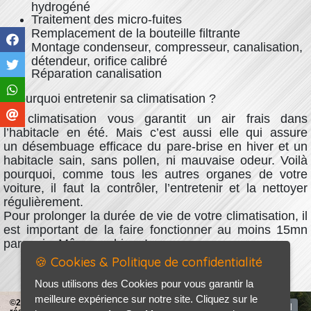
hydrogéné
Traitement des micro-fuites
Remplacement de la bouteille filtrante
Montage condenseur, compresseur, canalisation,
détendeur, orifice calibré
Réparation canalisation
Pourquoi entretenir sa climatisation ?
La climatisation vous garantit un air frais dans
l’habitacle en été. Mais c’est aussi elle qui assure
un désembuage efficace du pare-brise en hiver et un
habitacle sain, sans pollen, ni mauvaise odeur. Voilà
pourquoi, comme tous les autres organes de votre
voiture, il faut la contrôler, l’entretenir et la nettoyer
régulièrement.
Pour prolonger la durée de vie de votre climatisation, il
est important de la faire fonctionner au moins 15mn
par mois. Même en hiver !
🍪 Cookies & Politique de confidentialité
Nous utilisons des Cookies pour vous garantir la
meilleure expérience sur notre site. Cliquez sur le
©2026-2027 AP AUTO tous droits
Accueil